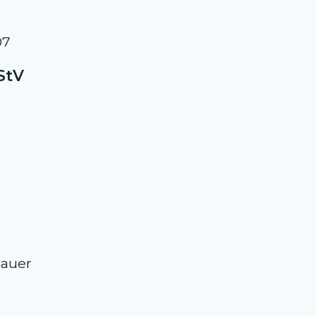
07
StV
Sauer