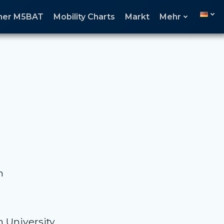
cher M5BAT
Mobility Charts
Markt
Mehr
n
University.