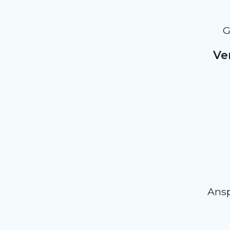
G
Ve
Ansp