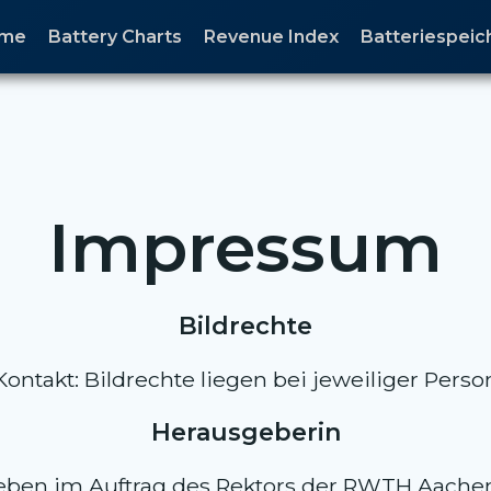
me
Battery Charts
Revenue Index
Batteriespei
Impressum
Bildrechte
Kontakt: Bildrechte liegen bei jeweiliger Perso
Herausgeberin
ben im Auftrag des Rektors der RWTH Aachen 