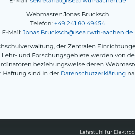
E-Mail:
sekretariat@isea.rwth-aachen.de
Webmaster: Jonas Brucksch
Telefon:
+49 241 80 49454
E-Mail:
Jonas.Brucksch@isea.rwth-aachen.de
hschulverwaltung, der Zentralen Einrichtung
wie Lehr- und Forschungsgebiete werden von de
inatoren beziehungsweise deren Webmastern
 Haftung sind in der
Datenschutzerklärung
na
Lehrstuhl für Elektr